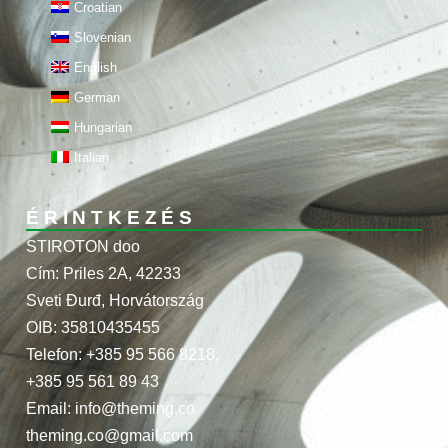
Croatian
Slovenian
English
German
Hungarian
Italian
ÉRINTKEZÉS
STIROTON doo
Cím: Priles 2A, 42233
Sveti Đurđ, Horvátország
OIB: 35810435455
Telefon: +385 95 566 8218,
+385 95 561 89 43
Email: info@theming.co
theming.co@gmail.com