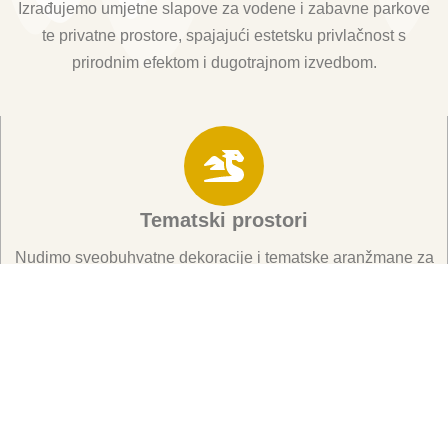
Izrađujemo umjetne slapove za vodene i zabavne parkove
te privatne prostore, spajajući estetsku privlačnost s
prirodnim efektom i dugotrajnom izvedbom.
Tematski prostori
Nudimo sveobuhvatne dekoracije i tematske aranžmane za
vodene parkove i zabavne parkove, stvarajući impresivna
iskustva koja očaravaju posjetitelje.