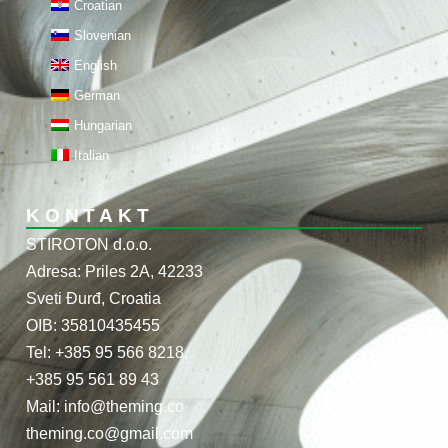
Croatian
Slovenian
English
German
Hungarian
Italian
KONTAKT
STIROTON d.o.o.
Adresa: Priles 2A, 42233
Sveti Đurđ, Croatia
OIB: 35810435455
Tel: +385 95 566 8218,
+385 95 561 89 43
Mail: info@theming.co
theming.co@gmail.com