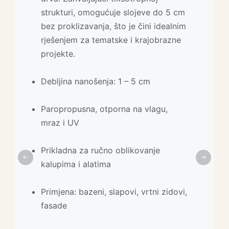
strukturi, omogućuje slojeve do 5 cm
Nudi visoku otpornost na habanje,
prefabriciranih elemenata. Spoj
bez proklizavanja, što je čini idealnim
vlagu i promjene temperature, uz
čvrstoće i male težine omogućuje
rješenjem za tematske i krajobrazne
jednostavnu primjenu bez potrebe za
kreativnu slobodu u dizajnu, uz
projekte.
višeslojnom gradnjom.
visoku otpornost na vanjske uvjete.
Debljina nanošenja: 1 – 5 cm
Paropropusna i vodootporna
Proizvodnja iz kalupa: visoka
preciznost
Paropropusna, otporna na vlagu,
Idealna za interijere i eksterijere
mraz i UV
Otporan na vlagu, UV, mehanička
Visoka elastičnost i mehanička
oštećenja
Prikladna za ručno oblikovanje
otpornost
kalupima i alatima
Idealno za fasade, šankove, panele,
Primjena: stanovi, lokali, komercijalni
stupove, umivaonike
Primjena: bazeni, slapovi, vrtni zidovi,
prostori
fasade
Prikladan za unutarnju i vanjsku
primjenu