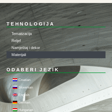
TEHNOLOGIJA
Tematizacija
Reljef
Namještaj i dekor
Materijali
ODABERI JEZIK
Croatian
Slovenian
English
German
Hungarian