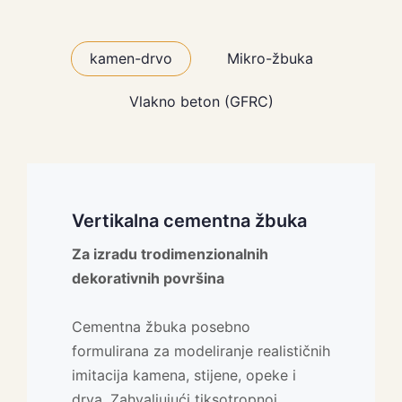
kamen-drvo
Mikro-žbuka
Vlakno beton (GFRC)
Vertikalna cementna žbuka
mikrocement
Vlakno beton (GFRC)
Za izradu trodimenzionalnih
Dekorativna završna obrada s
Lagan, čvrst i dugotrajan materijal za
dekorativnih površina
efektom mikrocementa
arhitektonske elemente
Cementna žbuka posebno
Jednokomponentna mikro-žbuka na
GFRC (Glass Fiber Reinforced
formulirana za modeliranje realističnih
bazi akrilata, namijenjena za stvaranje
Concrete) je visokoperformansni
imitacija kamena, stijene, opeke i
glatkih i modernih završnih slojeva na
beton ojačan staklenim vlaknima,
drva. Zahvaljujući tiksotropnoj
zidovima, podovima i namještaju.
savršen za izradu složenih,