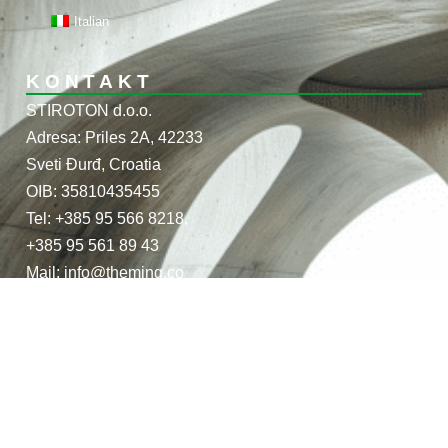
Italian
KONTAKT
STIROTON d.o.o.
Adresa: Priles 2A, 42233
Sveti Đurđ, Croatia
OIB: 35810435455
Tel: +385 95 566 8218,
+385 95 561 89 43
Mail: info@theming.co
theming.co@gmail.com