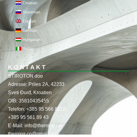
Croatian
Slovenian
English
German
Hungarian
Italian
KONTAKT
STIROTON doo
Adresse: Priles 2A, 42233
Sveti Đurđ, Kroatien
OIB: 35810435455
Telefon: +385 95 566 8218,
+385 95 561 89 43
E-Mail: info@theming.co
theming.co@gmail.com