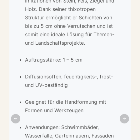
Imitationen von Stein, Fels, Ziegel und
Oberflächen an Wänden, Böden und
Glasfasern verstärkter
Holz. Dank seiner thixotropen
Möbeln. Er bietet eine hohe
Hochleistungsbeton, der sich ideal für
Struktur ermöglicht er Schichten von
Beständigkeit gegen Verschleiß,
die Herstellung komplexer,
bis zu 5 cm ohne Verrutschen und ist
Feuchtigkeit und
vorgefertigter Elemente eignet. Die
somit eine ideale Lösung für Themen-
Temperaturschwankungen und lässt
Kombination aus Festigkeit und
und Landschaftsprojekte.
sich einfach auftragen, ohne dass ein
geringem Gewicht ermöglicht
mehrschichtiger Aufbau erforderlich
kreative Gestaltungsfreiheit bei hoher
Auftragsstärke: 1 – 5 cm
ist.
Widerstandsfähigkeit gegen
Witterungseinflüsse.
Diffusionsoffen, feuchtigkeits-, frost-
Dampfdurchlässig und wasserdicht
und UV-beständig
Formenbau: Hohe Präzision
Ideal für den Innen- und
Geeignet für die Handformung mit
Außenbereich
Beständig gegen Feuchtigkeit, UV-
Formen und Werkzeugen
Strahlung und mechanische
Hohe Elastizität und mechanische
Beschädigungen
Anwendungen: Schwimmbäder,
Beständigkeit
Wasserfälle, Gartenmauern, Fassaden
Ideal für Fassaden, Theken, Paneele,