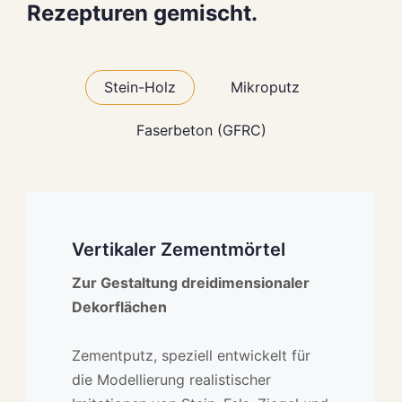
Rezepturen gemischt.
Stein-Holz
Mikroputz
Faserbeton (GFRC)
Vertikaler Zementmörtel
Mikrozement
Faserbeton (GFRC)
Zur Gestaltung dreidimensionaler
Dekoratives Finish mit
Leichtes, starkes und langlebiges
Dekorflächen
Mikrozementeffekt
Material für architektonische
Elemente
Zementputz, speziell entwickelt für
Ein einkomponentiger Mikroputz auf
die Modellierung realistischer
Acrylbasis für glatte und moderne
GFRC (Glasfaserbeton) ist ein mit