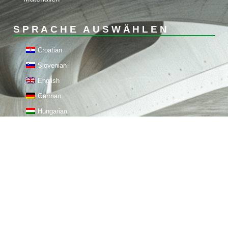
SPRACHE AUSWÄHLEN
Croatian
Slovenian
English
German
Hungarian
Italian
KONTAKT
STIROTON doo
Adresse: Priles 2A, 42233
Sveti Đurđ, Kroatien
OIB: 35810435455
Telefon: +385 95 566 8218,