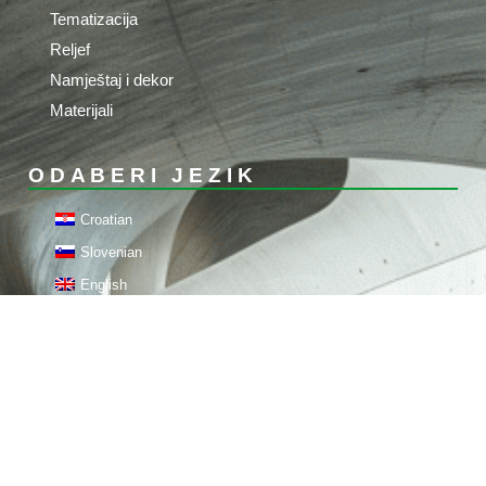
Tematizacija
Reljef
Namještaj i dekor
Materijali
ODABERI JEZIK
Croatian
Slovenian
English
German
Hungarian
Italian
KONTAKT
STIROTON d.o.o.