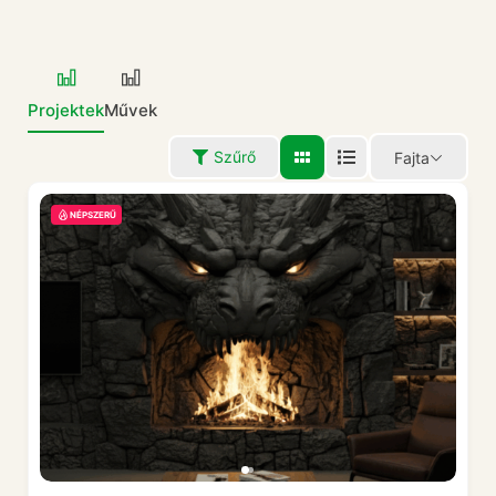
Projektek
Művek
Szűrő
Fajta
NÉPSZERŰ