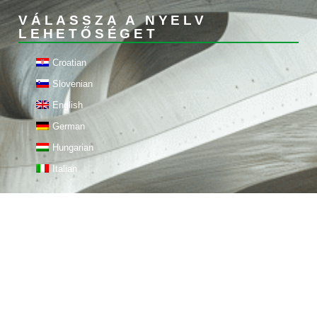
VÁLASSZA A NYELV
LEHETŐSÉGET
Croatian
Slovenian
English
German
Hungarian
Italian
ÉRINTKEZÉS
STIROTON doo
Cím: Priles 2A, 42233
Sveti Đurđ, Horvátország
OIB: 35810435455
Telefon: +385 95 566 8218,