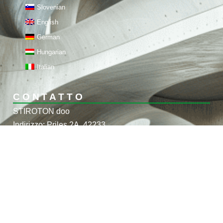
Slovenian
English
German
Hungarian
Italian
CONTATTO
STIROTON doo
Indirizzo: Priles 2A, 42233
Sveti Đurđ, Croazia
Codice fiscale: 35810435455
Telefono: +385 95 566 8218,
+385 95 561 89 43
E-mail: info@theming.co
theming.co@gmail.com