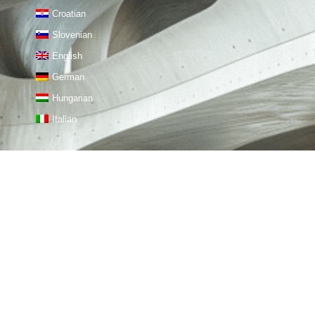
Croatian
Slovenian
English
German
Hungarian
Italian
KONTAKT
STIROTON d.o.o.
Adresa: Priles 2A, 42233
Sveti Đurđ, Croatia
OIB: 35810435455
Tel: +385 95 566 8218,
+385 95 561 89 43
Mail: info@theming.co
theming.co@gmail.com