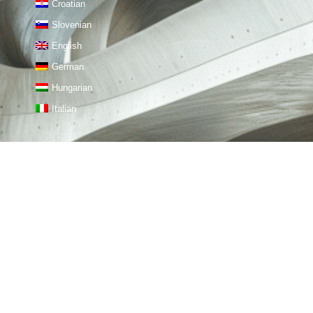
Croatian
Slovenian
English
German
Hungarian
Italian
KONTAKT
STIROTON doo
Naslov: Priles 2A, 42233
Sveti Đurđ, Hrvaška
OIB: 35810435455
Telefon: +385 95 566 8218,
+385 95 561 89 43
E-pošta: info@theming.co
theming.co@gmail.com