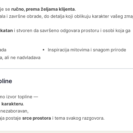
uje se
ručno, prema željama klijenta
.
ala i završne obrade, do detalja koji oblikuju karakter vašeg zma
ikatan
i stvoren da savršeno odgovara prostoru i osobi koja ga
ada
Inspiracija mitovima i snagom prirode
a, ali ne nadvladava
pline
mo izvor topline —
i
karakteru
.
i nezaboravan,
aja postaje
srce prostora
i tema svakog razgovora.