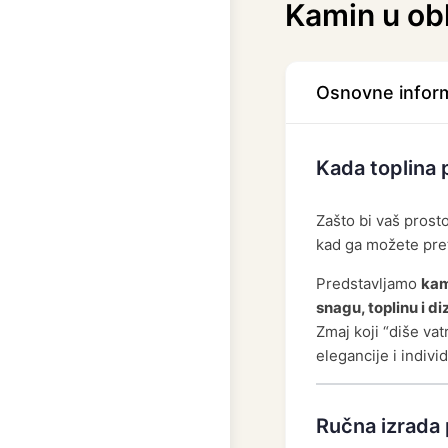
Kamin u ob
Osnovne inform
Kada toplina 
Zašto bi vaš prost
kad ga možete pret
Predstavljamo
kam
snagu, toplinu i di
Zmaj koji “diše va
elegancije i indivi
Ručna izrada