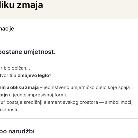
liku zmaja
acije
postane umjetnost.
or bio običan…
voriti u
zmajevo leglo
?
in u obliku zmaja
– jedinstveno umjetničko djelo koje spaja
zajn
u jednoj impresivnoj formi.
tru” postaje središnji element svakog prostora — simbol moći,
dualnosti.
 po narudžbi