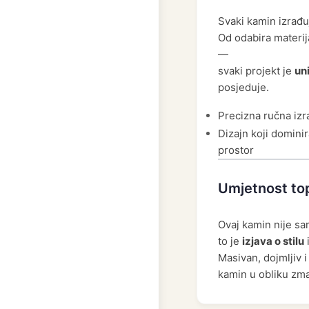
Svaki kamin izrađ
Od odabira materij
—
svaki projekt je
un
posjeduje.
Precizna ručna izr
Dizajn koji dominir
prostor
Umjetnost to
Ovaj kamin nije sa
to je
izjava o stilu
Masivan, dojmljiv 
kamin u obliku zm