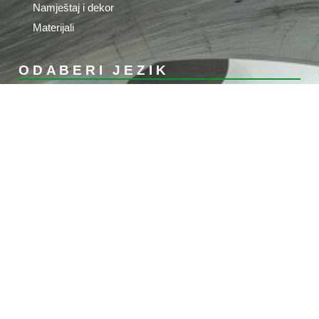
Namještaj i dekor
Materijali
ODABERI JEZIK
Croatian
Slovenian
English
German
Hungarian
Italian
KONTAKT
STIROTON d.o.o.
Adresa: Priles 2A, 42233
Sveti Đurđ, Croatia