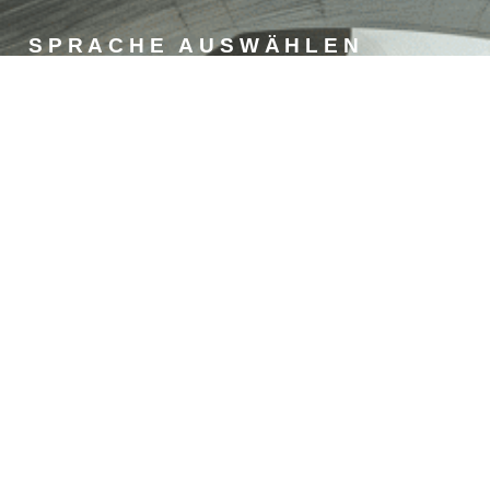
SPRACHE AUSWÄHLEN
Croatian
Slovenian
English
German
Hungarian
Italian
KONTAKT
STIROTON doo
Adresse: Priles 2A, 42233
Sveti Đurđ, Kroatien
OIB: 35810435455
Telefon: +385 95 566 8218,