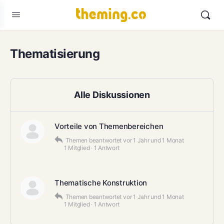
Thematisierung
Alle Diskussionen
Vorteile von Themenbereichen
Themen
beantwortet
vor 1 Jahr und 1 Monat
1 Mitglied
·
1 Antwort
Thematische Konstruktion
Themen
beantwortet
vor 1 Jahr und 1 Monat
1 Mitglied
·
1 Antwort