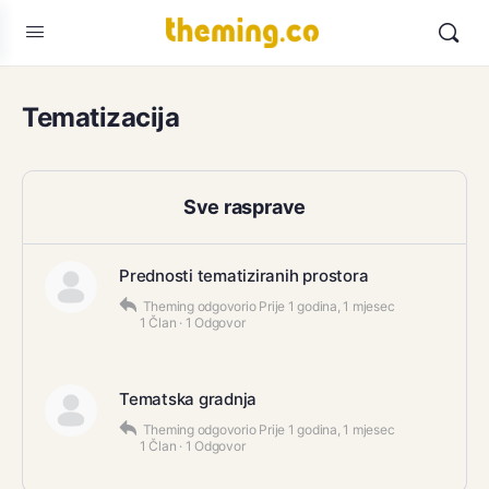
Tematizacija
Sve rasprave
Prednosti tematiziranih prostora
Theming
odgovorio
Prije 1 godina, 1 mjesec
1 Član
·
1 Odgovor
Tematska gradnja
Theming
odgovorio
Prije 1 godina, 1 mjesec
1 Član
·
1 Odgovor