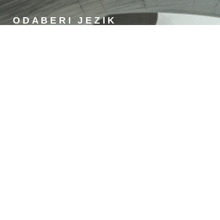
ODABERI JEZIK
Croatian
Slovenian
English
German
Hungarian
Italian
KONTAKT
STIROTON d.o.o.
Adresa: Priles 2A, 42233
Sveti Đurđ, Croatia
OIB: 35810435455
Tel: +385 95 566 8218,